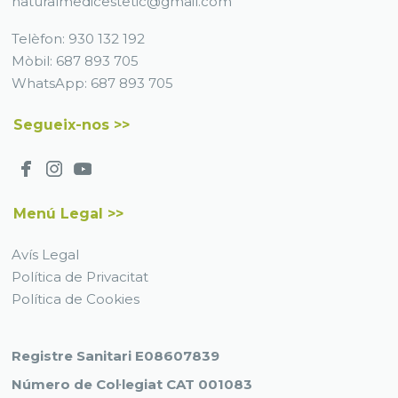
naturalmedicestetic@gmail.com
Telèfon:
930 132 192
Mòbil:
687 893 705
WhatsApp:
687 893 705
Segueix-nos >>
Menú Legal >>
Avís Legal
Política de Privacitat
Política de Cookies
Registre Sanitari E08607839
Número de Col·legiat CAT 001083