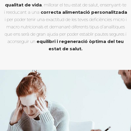
qualitat de vida
, millorar el teu estat de salut, ensenyant-te
i reeducant a una
correcta alimentació personalitzada
i per poder tenir una exactitud de les teves deficiències micro i
macro nutricionals et demanaré diferents tipus d’analítiques
que ens serà de gran ajuda per poder establir pautes segures i
aconseguir un
equilibri i regeneració òptima del teu
estat de salut.