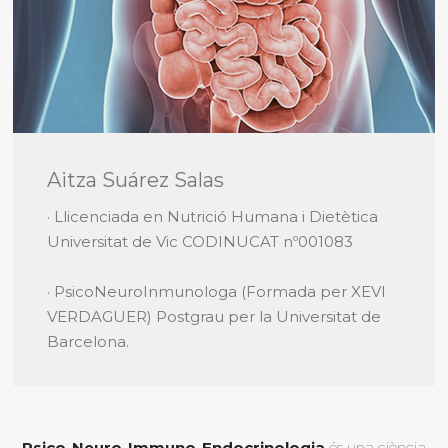
Aitza Suárez Salas
· Llicenciada en Nutrició Humana i Dietètica
Universitat de Vic CODINUCAT nº001083
· PsicoNeuroInmunologa (Formada per XEVI
VERDAGUER) Postgrau per la Universitat de
Barcelona.
Psico-Neuro-Immuno-Endocrinologia
és una ciència