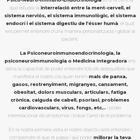
que estudia la
interrelació entre la ment-cervell, el
sistema nerviós, el sistema immunològic, el sistema
endocrí i el sistema digestiu de l’ésser humà
, el qual
ens permet entendre d’una manera personalitzada i global al
pacient.
La Psiconeuroinmunoendocrinología, la
psiconeuroimmunologia o Medicina Integradora
ens
dóna la capacitat de poder entendre tots els desequilibris que
manifesta el nostre cos quan tenim
mals de panxa,
gasos, restrenyiment, migranyes, cansament,
obesitat, dolors musculars, articulars, fatiga
crònica, caiguda de cabell, psoriasi, problemes
cardiovasculars, virus, fongs, etc…
i poder
interrelacionar els símptomes i trobar l’arrel de el problema.
En la nostra primera visita el nostre objectiu serà entendre i
comprendre el que et passa i així poder
millorar la teva