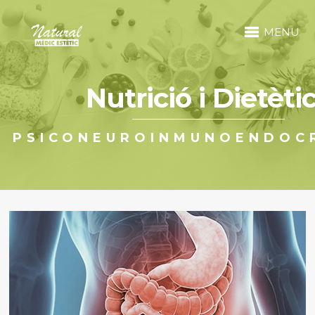
MENU
Nutrició i Dietèti
PSICONEUROINMUNOENDOC