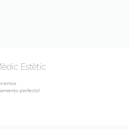
èdic Estètic
recemos
tamiento perfecto!