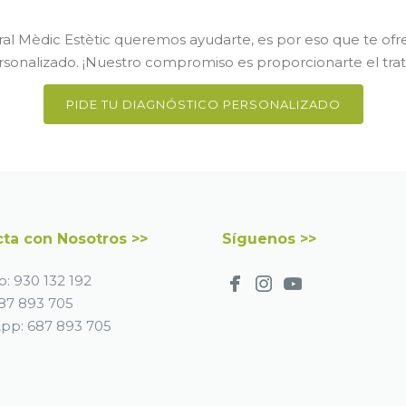
ral Mèdic Estètic queremos ayudarte, es por eso que te of
rsonalizado. ¡Nuestro compromiso es proporcionarte el tra
PIDE TU DIAGNÓSTICO PERSONALIZADO
ta con Nosotros >>
Síguenos >>
o:
930 132 192
87 893 705
App:
687 893 705