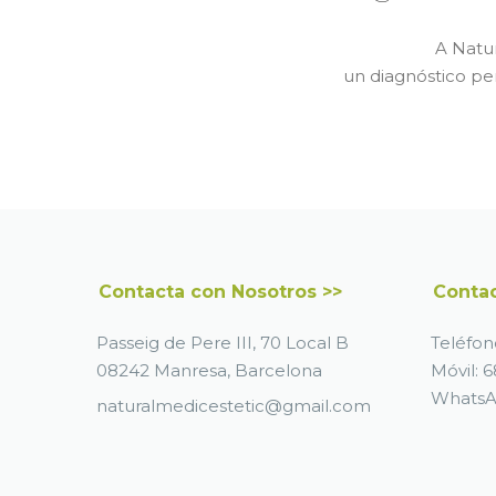
A Natu
un diagnóstico pe
Contacta con Nosotros >>
Contac
Passeig de Pere III, 70 Local B
Teléfon
08242 Manresa, Barcelona
Móvil:
6
Whats
naturalmedicestetic@gmail.com