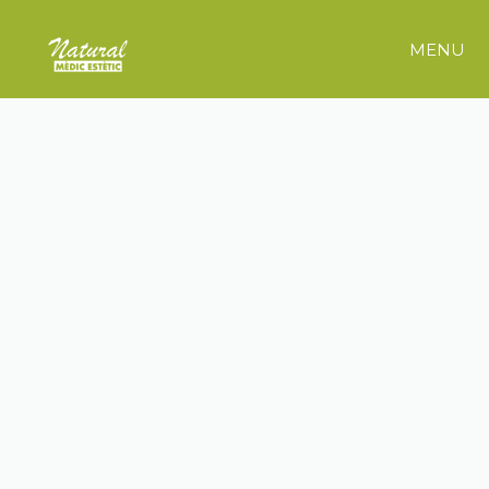
MENU
OTROS SERVICIOS
PEELING
PEELING
QUÍMICO
QUÍMIC