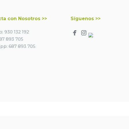
ta con Nosotros >>
Síguenos >>
o:
930 132 192
87 893 705
App:
687 893 705