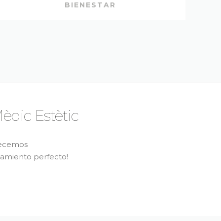
BIENESTAR
èdic Estètic
recemos
tamiento perfecto!