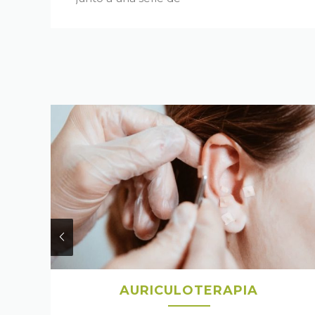
manipulaciones que lo hacen
único.
Sirve para relajar, estimular o
descontracturar los tejidos blandos.
MÁS RITUALES
AURICULOTERAPIA